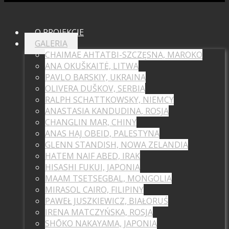
O PROJEKCIE
GALERIA
CHAIMAE AHTATBI-SZCZĘSNA, MAROKO
ANA OKUŠKAITĖ, LITWA
PAVLO BARSKIY, UKRAINA
OLIVERA DUŠKOV, SERBIA
RALPH SCHATTKOWSKY, NIEMCY
ANASTASIA KANDUDINA, ROSJA
CHANGLIN MAR, CHINY
ANAS HAJ OBEID, PALESTYNA
GLENN STANDISH, NOWA ZELANDIA
HATEM NAIF ABED, IRAK
HISASHI FUKUI, JAPONIA
MAAM TSETSEGBAL, MONGOLIA
MIRASOL CAIRO, FILIPINY
PAWEŁ JUSZKIEWICZ, BIAŁORUŚ
IRENA MATCZYŃSKA, ROSJA
SHŌKO NAKAYAMA, JAPONIA