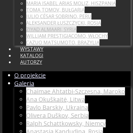
MARIA ISABEL ARIAS MOLIZ, HISZPANIA
TOMA TOMOV, BUŁGARIA
JULIO CÉSAR SOBRINO, PERU
ALEKSANDER ŁUSZCZYCKI, ROSJA
ZIYAD ALMAARI, SYRIA
WILLIAM PRESTIGIACOMO, WŁOCHY
CAZUO MATSUMOTO, BRAZYLIA
WYSTAWY
KATALOGI
AUTORZY
O projekcie
Galeria
Chaimae Ahtatbi-Szczęsna, Maroko
Ana Okuškaitė, Litwa
Pavlo Barskiy, Ukraina
Olivera Duškov, Serbia
Ralph Schattkowsky, Niemcy
Anastasia Kandudina, Rosja