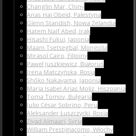
Changlin Mar, Chiny
Anas Haj Obeid, Palestyna
Glenn Standish, Nowa Zelandia
Hatem Naif Abed, Irak
Hisashi Fukui, Japonia
Maam Tsetsegbal, Mongolia
Mirasol Cairo, Filipiny
Paweł Juszkiewicz, Białoruś
Irena Matczyńska, Rosja
Shōko Nakayama, Japonia
Maria Isabel Arias Moliz, Hiszpania
Toma Tomov, Bułgaria
Julio César Sobrino, Peru
Aleksander Łuszczycki, Rosja
Ziyad Almaari, Syria
William Prestigiacomo, Włochy