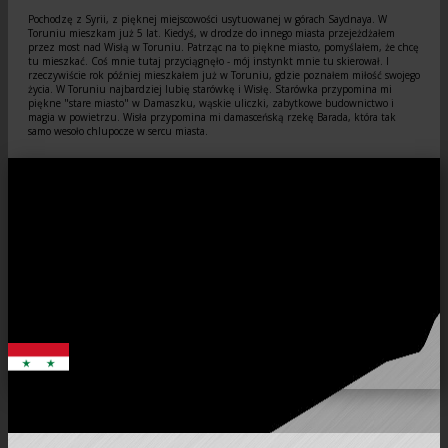
Pochodzę z Syrii, z pięknej miejscowości usytuowanej w górach Saydnaya. W
Toruniu mieszkam już 5 lat. Kiedyś, w drodze do innego miasta przejeżdżałem
przez most nad Wisłą w Toruniu. Patrząc na to piękne miasto, pomyślałem, że chcę
tu mieszkać. Coś mnie tutaj przyciągnęło - mój instynkt mnie tu skierował. I
rzeczywiście rok później mieszkałem już w Toruniu, gdzie poznałem miłość swojego
życia. W Toruniu najbardziej lubię starówkę i Wisłę. Starówka przypomina mi
piękne "stare miasto" w Damaszku, wąskie uliczki, zabytkowe budownictwo i
magia w powietrzu. Wisła przypomina mi damasceńską rzekę Barada, która tak
samo wesoło chlupocze w sercu miasta.