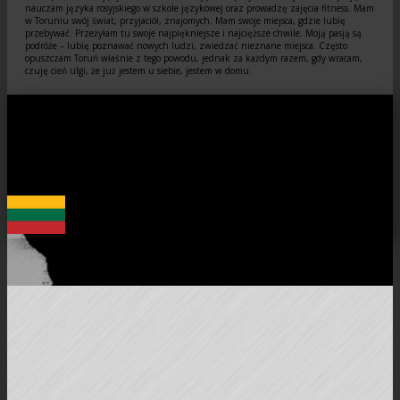
nauczam języka rosyjskiego w szkole językowej oraz prowadzę zajęcia fitness. Mam
w Toruniu swój świat, przyjaciół, znajomych. Mam swoje miejsca, gdzie lubię
przebywać. Przeżyłam tu swoje najpiękniejsze i najcięższe chwile. Moją pasją są
podróże – lubię poznawać nowych ludzi, zwiedzać nieznane miejsca. Często
opuszczam Toruń właśnie z tego powodu, jednak za każdym razem, gdy wracam,
czuję cień ulgi, że już jestem u siebie, jestem w domu.