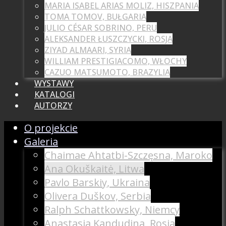
MARIA ISABEL ARIAS MOLIZ, HISZPANIA
TOMA TOMOV, BUŁGARIA
JULIO CÉSAR SOBRINO, PERU
ALEKSANDER ŁUSZCZYCKI, ROSJA
ZIYAD ALMAARI, SYRIA
WILLIAM PRESTIGIACOMO, WŁOCHY
CAZUO MATSUMOTO, BRAZYLIA
WYSTAWY
KATALOGI
AUTORZY
O projekcie
Galeria
Chaimae Ahtatbi-Szczęsna, Maroko
Ana Okuškaitė, Litwa
Pavlo Barskiy, Ukraina
Olivera Duškov, Serbia
Ralph Schattkowsky, Niemcy
Anastasia Kandudina, Rosja