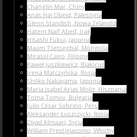
Changlin Mar, Chiny
Anas Haj Obeid, Palestyna
Glenn Standish, Nowa Zelandia
Hatem Naif Abed, Irak
Hisashi Fukui, Japonia
Maam Tsetsegbal, Mongolia
Mirasol Cairo, Filipiny
Paweł Juszkiewicz, Białoruś
Irena Matczyńska, Rosja
Shōko Nakayama, Japonia
Maria Isabel Arias Moliz, Hiszpania
Toma Tomov, Bułgaria
Julio César Sobrino, Peru
Aleksander Łuszczycki, Rosja
Ziyad Almaari, Syria
William Prestigiacomo, Włochy