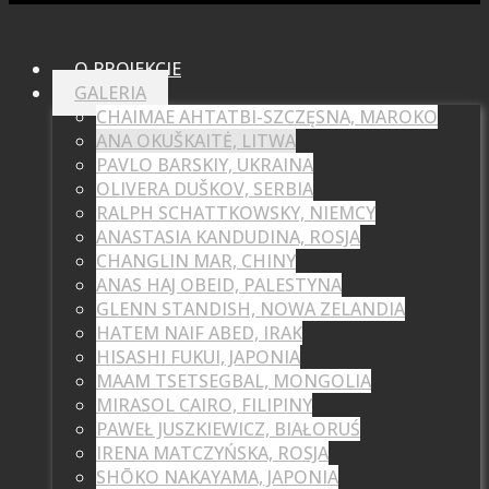
O PROJEKCIE
GALERIA
CHAIMAE AHTATBI-SZCZĘSNA, MAROKO
ANA OKUŠKAITĖ, LITWA
PAVLO BARSKIY, UKRAINA
OLIVERA DUŠKOV, SERBIA
RALPH SCHATTKOWSKY, NIEMCY
ANASTASIA KANDUDINA, ROSJA
CHANGLIN MAR, CHINY
ANAS HAJ OBEID, PALESTYNA
GLENN STANDISH, NOWA ZELANDIA
HATEM NAIF ABED, IRAK
HISASHI FUKUI, JAPONIA
MAAM TSETSEGBAL, MONGOLIA
MIRASOL CAIRO, FILIPINY
PAWEŁ JUSZKIEWICZ, BIAŁORUŚ
IRENA MATCZYŃSKA, ROSJA
SHŌKO NAKAYAMA, JAPONIA