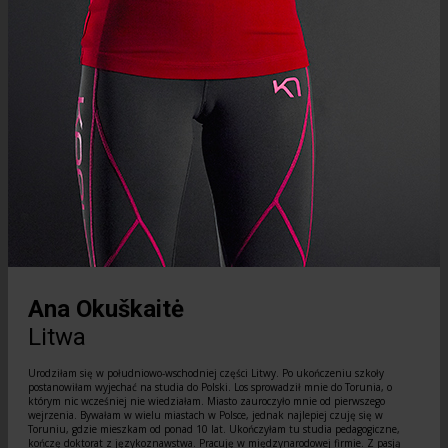
Ana Okuškaitė
Litwa
Urodziłam się w południowo-wschodniej części Litwy. Po ukończeniu szkoły
postanowiłam wyjechać na studia do Polski. Los sprowadził mnie do Torunia, o
którym nic wcześniej nie wiedziałam. Miasto zauroczyło mnie od pierwszego
wejrzenia. Bywałam w wielu miastach w Polsce, jednak najlepiej czuję się w
Toruniu, gdzie mieszkam od ponad 10 lat. Ukończyłam tu studia pedagogiczne,
kończę doktorat z językoznawstwa. Pracuję w międzynarodowej firmie. Z pasją